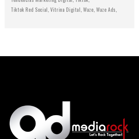
Tiktok Red Social
Vitrina Digital
Waze
Waze Ads