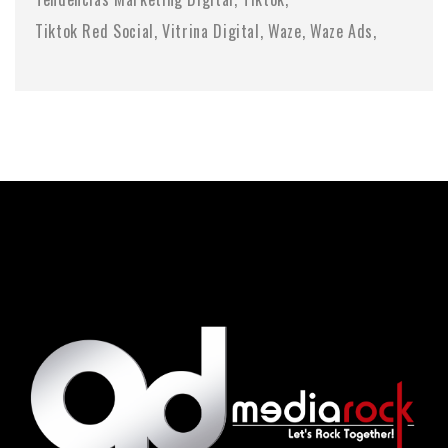
Tiktok Red Social
Vitrina Digital
Waze
Waze Ads