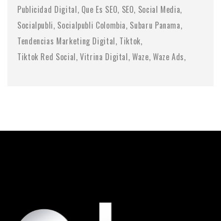
Publicidad Digital
Que Es SEO
SEO
Social Media
Socialpubli
Socialpubli Colombia
Subaru Panama
Tendencias Marketing Digital
Tiktok
Tiktok Red Social
Vitrina Digital
Waze
Waze Ads