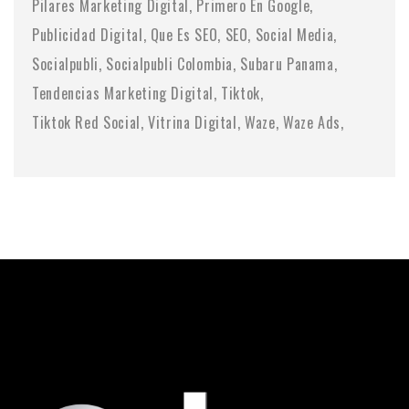
Pilares Marketing Digital
Primero En Google
Publicidad Digital
Que Es SEO
SEO
Social Media
Socialpubli
Socialpubli Colombia
Subaru Panama
Tendencias Marketing Digital
Tiktok
Tiktok Red Social
Vitrina Digital
Waze
Waze Ads