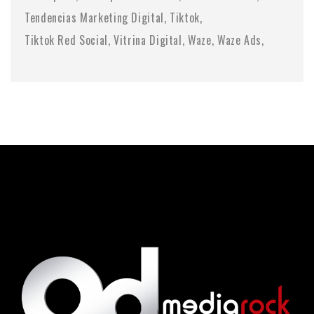
Tendencias Marketing Digital
Tiktok
Tiktok Red Social
Vitrina Digital
Waze
Waze Ads