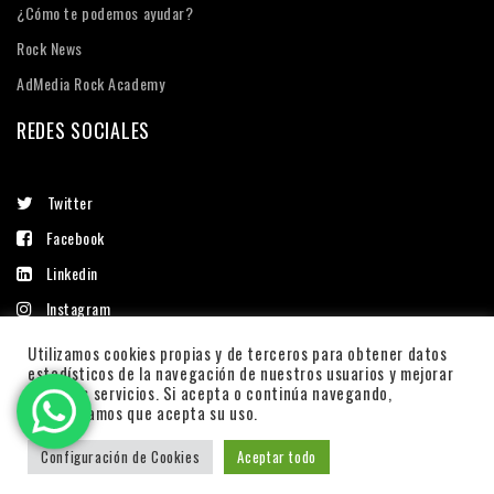
¿Cómo te podemos ayudar?
Rock News
AdMedia Rock Academy
REDES SOCIALES
Twitter
Facebook
Linkedin
Instagram
Utilizamos cookies propias y de terceros para obtener datos
estadísticos de la navegación de nuestros usuarios y mejorar
nuestros servicios. Si acepta o continúa navegando,
© 2016 ADMEDIA ROCK. TODOS LOS DERECHOS RESERVADOS.
consideramos que acepta su uso.
¡LET´S ROCK!
Configuración de Cookies
Aceptar todo
Inicio
CONTÁCTANOS
ROCK
In