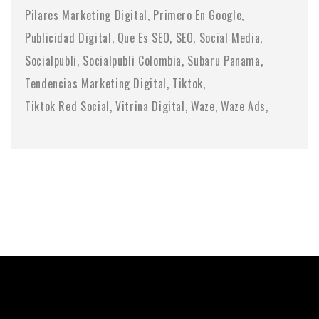
Pilares Marketing Digital
Primero En Google
Publicidad Digital
Que Es SEO
SEO
Social Media
Socialpubli
Socialpubli Colombia
Subaru Panama
Tendencias Marketing Digital
Tiktok
Tiktok Red Social
Vitrina Digital
Waze
Waze Ads