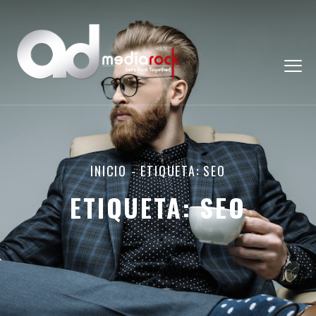
INICIO
-
ETIQUETA: SEO
ETIQUETA:
SEO