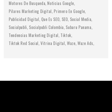
Motores De Busqueda
Noticias Google
Pilares Marketing Digital
Primero En Google
Publicidad Digital
Que Es SEO
SEO
Social Media
Socialpubli
Socialpubli Colombia
Subaru Panama
Tendencias Marketing Digital
Tiktok
Tiktok Red Social
Vitrina Digital
Waze
Waze Ads