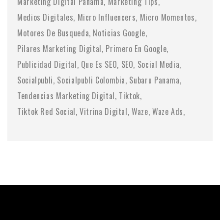
Marketing Digital Panama
Marketing Tips
Medios Digitales
Micro Influencers
Micro Momentos
Motores De Busqueda
Noticias Google
Pilares Marketing Digital
Primero En Google
Publicidad Digital
Que Es SEO
SEO
Social Media
Socialpubli
Socialpubli Colombia
Subaru Panama
Tendencias Marketing Digital
Tiktok
Tiktok Red Social
Vitrina Digital
Waze
Waze Ads