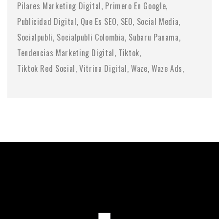
Pilares Marketing Digital
Primero En Google
Publicidad Digital
Que Es SEO
SEO
Social Media
Socialpubli
Socialpubli Colombia
Subaru Panama
Tendencias Marketing Digital
Tiktok
Tiktok Red Social
Vitrina Digital
Waze
Waze Ads